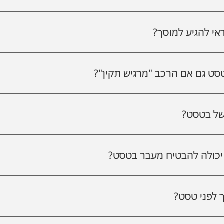
ל מערכות הרכב: בלמים, צמיגים, תאורה, מערכת היגוי, מנוע, מערכת
בדרישות משרד התחבורה.
אי להגיע למוסך?
פחות כשבועיים עד חודש לפני הטסט. כך יש מספיק זמן לבצע תיקונים
ט גם אם הרכב "מרגיש תקין"?
 בנהיגה יומיומית כמו בעיות בלמים, פליטת מזהמים או תאורה לא תקינ
של בטסט?
אם הרכב נכשל מתקבל דוח ליקויים ויש לרוב עד 7 ימים לתקן אותם במוסך ולהג
כולה להבטיח מעבר בטסט?
חה של 100%, אבל הכנה מקצועית מעלה משמעותית את הסיכוי לעבור כבר בניסיון 
 לפני טסט?
וסך מקצועי יודע לזהות ליקויים שלא ניתן לראות לבד ולהכין את הרכ