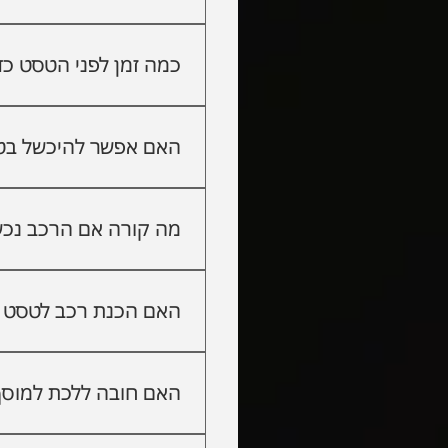
השירות כולל בדיקה מקיפה ש
תיקונים כדי שהרכב יעמוד 
כמה זמן לפני הטסט כד
מומלץ להגיע ל־מוסך בחיפה ל
מלחץ של הרגע האחרון.
האם אפשר להיכשל בטס
כן. יש ליקויים שלא מורגשים
לפני הטסט.
מה קורה אם הרכב נכ
איסור נסיעה עד לתיקון.
האם הכנת רכב לטסט י
אין הבט
מראש לפי דרישות הבדיקה.
האם חובה ללכת למוסך
לא חובה, אבל מאוד מומלץ. מ